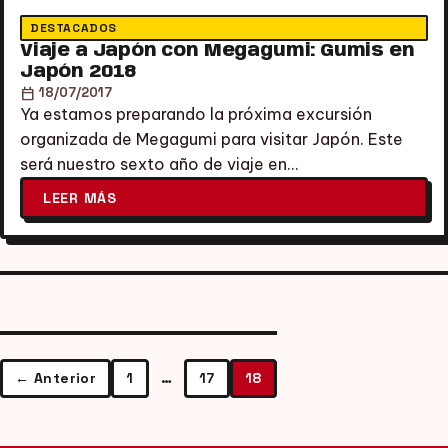
DESTACADOS
Viaje a Japón con Megagumi: Gumis en
Japón 2018
calendar_today
18/07/2017
Ya estamos preparando la próxima excursión
organizada de Megagumi para visitar Japón. Este
será nuestro sexto año de viaje en…
LEER MÁS
Paginación
← Anterior
1
…
17
18
de
entradas