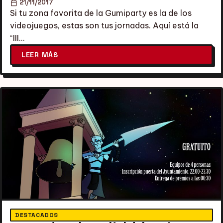
calendar_today
21/11/2017
Si tu zona favorita de la Gumiparty es la de los
videojuegos, estas son tus jornadas. Aquí está la
“III…
LEER MÁS
DESTACADOS