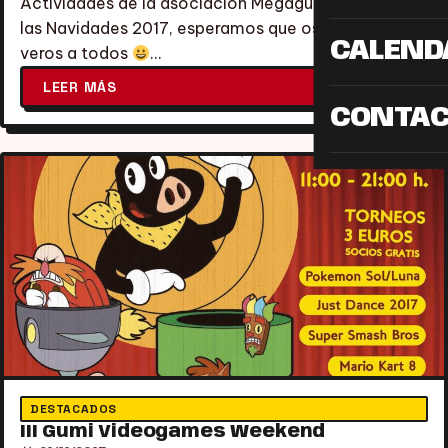
Actividades de la asociación Megagumi de cara a
las Navidades 2017, esperamos que os gusten y
CALEND
veros a todos
…
LEER MÁS
CONTA
DESTACADOS
III Gumi Videogames Weekend