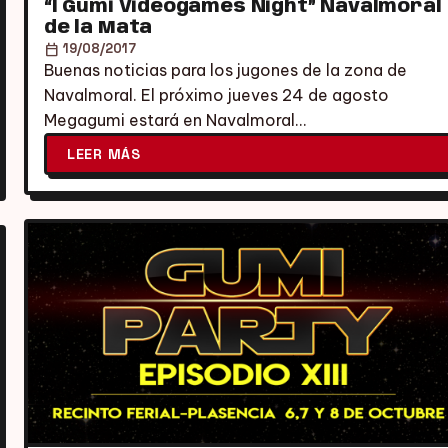
“I Gumi Videogames Night” Navalmoral
de la Mata
calendar_today
19/08/2017
Buenas noticias para los jugones de la zona de
Navalmoral. El próximo jueves 24 de agosto
Megagumi estará en Navalmoral…
LEER MÁS