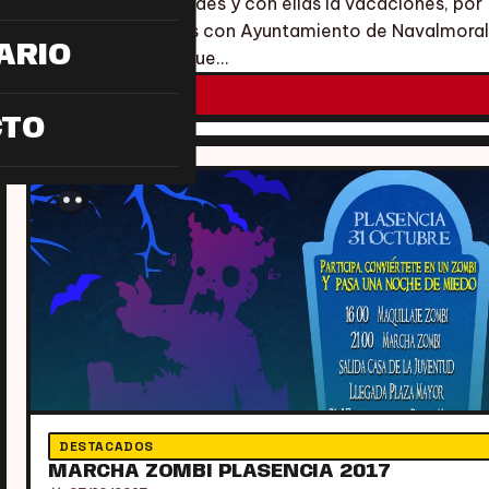
Llegan las navidades y con ellas la vacaciones, por
eso colaboramos con Ayuntamiento de Navalmoral
ARIO
de la Mata para que…
LEER MÁS
CTO
DESTACADOS
MARCHA ZOMBI PLASENCIA 2017