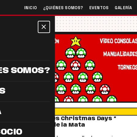
INICIO
¿QUIÉNES SOMOS?
EVENTOS
GALERÍA
close
ES SOMOS?
S
A
DESTACADOS
“ I Videogames Christmas Days ”
Navalmoral de la Mata
SOCIO
calendar_today
18/12/2017