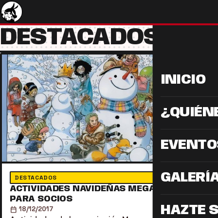
DESTACADOS
INICIO
¿QUIÉN
EVENTO
GALERÍ
DESTACADOS
ACTIVIDADES NAVIDEÑAS MEGAGUMI 2017
PARA SOCIOS
HAZTE 
calendar_today
18/12/2017