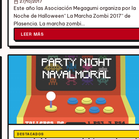
calendar_today
27/10/2017
Este año las Asociación Megagumi organiza por la
Noche de Halloween” La Marcha Zombi 2017” de
Plasencia. La marcha zombi…
LEER MÁS
DESTACADOS