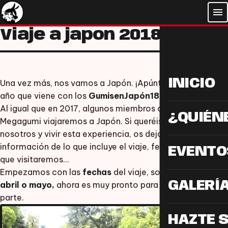
menu
Viaje a japon 2018
INICIO
Una vez más, nos vamos a Japón. ¡Apúntate al viaje del
año que viene con los
GumisenJapón18
!
Al igual que en 2017, algunos miembros de la Asociación
¿QUIÉN
Megagumi viajaremos a Japón. Si queréis venir con
nosotros y vivir esta experiencia, os dejamos
información de lo que incluye el viaje, fechas y ciudades
EVENTO
que visitaremos…
Empezamos con las
fechas
del viaje, son
entre marzo,
GALERÍ
abril o mayo,
ahora es muy pronto para concretar esta
parte.
HAZTE 