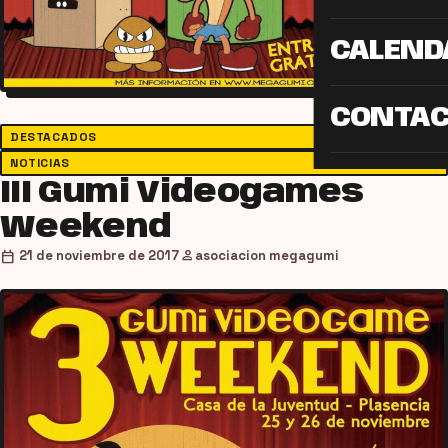
CALEND
CONTA
DESTACADOS
NOTICIAS
III Gumi Videogames
Weekend
person
calendar_today
21 de noviembre de 2017
asociacion megagumi