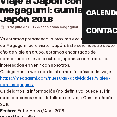
Viaje a Japón con
Megagumi: Gumis en
CALEND
Japón 2018
person
calendar_today
18 de julio de 2017
asociacion megagumi
CONTA
Ya estamos preparando la próxima excursión organizada
de Megagumi para visitar Japón. Este será nuestro sexto
año de viaje en grupo, estamos encantados de
compartir de nuevo la cultura japonesa con todos los
interesados en venir con nosotros.
Os dejamos la web con la información básica del viaje:
https://megagumi.com/nuestras-actividades/viajes-
con-megagumi/
Os dejamos la información (no definitiva, puede sufrir
modificaciones) más detallada del viaje Gumi en Japón
2018:
Fechas:
Entre Marzo/Abril 2018