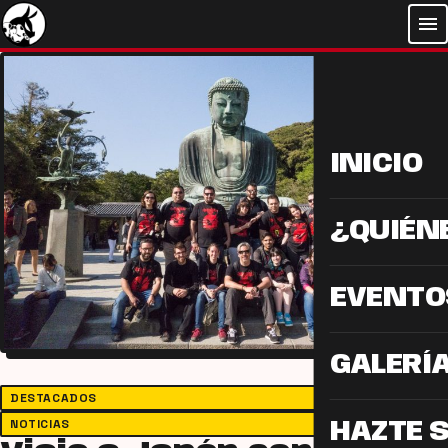
menu
INICIO
¿QUIÉN
EVENTO
GALERÍ
DESTACADOS
NOTICIAS
HAZTE 