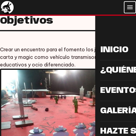
menu
Objetivos
INICIO
Crear un encuentro para el fomento los juegos de mesa,
carta y magic como vehículo transmisor de valores
educativos y ocio diferenciado.
¿QUIÉN
EVENTO
GALERÍ
HAZTE 