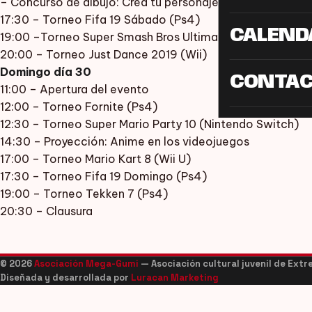
– Concurso de dibujo: Crea tu personaje RPG
17:30 – Torneo Fifa 19 Sábado (Ps4)
CALEND
19:00 –Torneo Super Smash Bros Ultimate (Nintendo Swi
20:00 – Torneo Just Dance 2019 (Wii)
Domingo día 30
CONTA
11:00 – Apertura del evento
12:00 – Torneo Fornite (Ps4)
12:30 – Torneo Super Mario Party 10 (Nintendo Switch)
14:30 – Proyección: Anime en los videojuegos
17:00 – Torneo Mario Kart 8 (Wii U)
17:30 – Torneo Fifa 19 Domingo (Ps4)
19:00 – Torneo Tekken 7 (Ps4)
20:30 – Clausura
© 2026
Asociación Mega-Gumi
— Asociación cultural juvenil de Ext
Diseñada y desarrollada por
Luracan Marketing