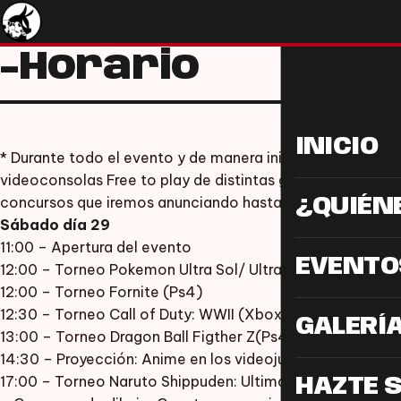
-Horario
INICIO
* Durante todo el evento y de manera ininterrumpida los 
videoconsolas Free to play de distintas generaciones, re
concursos que iremos anunciando hasta la fecha del eve
¿QUIÉN
Sábado día 29
11:00 – Apertura del evento
EVENTO
12:00 – Torneo Pokemon Ultra Sol/ Ultra Luna (Nintendo
12:00 – Torneo Fornite (Ps4)
12:30 – Torneo Call of Duty: WWII (Xbox One)
GALERÍ
13:00 – Torneo Dragon Ball Figther Z(Ps4)
14:30 – Proyección: Anime en los videojuegos
17:00 – Torneo Naruto Shippuden: Ultimate Ninja Storm 
HAZTE 