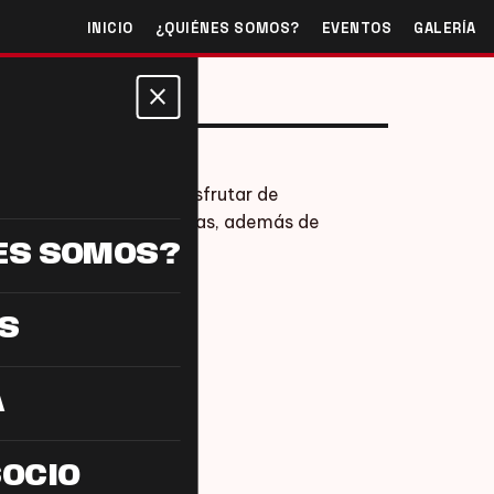
INICIO
¿QUIÉNES SOMOS?
EVENTOS
GALERÍA
close
participantes podrán disfrutar de
creativas y retro consolas, además de
nto.
ES SOMOS?
S
 3DS)
A
4 (Xbox One)
SOCIO