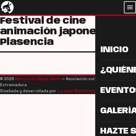
menu
Festival de cine
animación japonesa
Plasencia
INICIO
¿QUIÉN
© 2026
Asociación Mega-Gumi
— Asociación cultural juvenil de
Extremadura
EVENTO
Diseñada y desarrollada por
Luracan Marketing
GALERÍ
HAZTE 