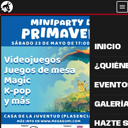
menu
INICIO
¿QUIÉN
EVENTO
GALERÍ
HAZTE 