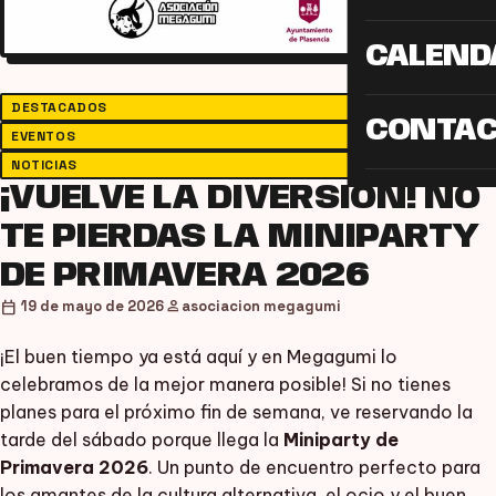
CALEND
DESTACADOS
CONTA
EVENTOS
NOTICIAS
¡VUELVE LA DIVERSIÓN! NO
TE PIERDAS LA MINIPARTY
DE PRIMAVERA 2026
person
calendar_today
19 de mayo de 2026
asociacion megagumi
¡El buen tiempo ya está aquí y en Megagumi lo
celebramos de la mejor manera posible! Si no tienes
planes para el próximo fin de semana, ve reservando la
tarde del sábado porque llega la
Miniparty de
Primavera 2026
. Un punto de encuentro perfecto para
los amantes de la cultura alternativa, el ocio y el buen