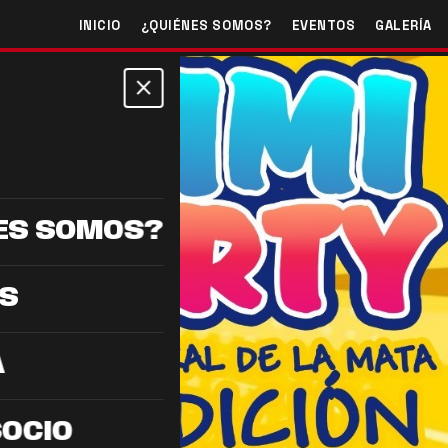
INICIO
¿QUIÉNES SOMOS?
EVENTOS
GALERÍA
close
ES SOMOS?
S
A
SOCIO