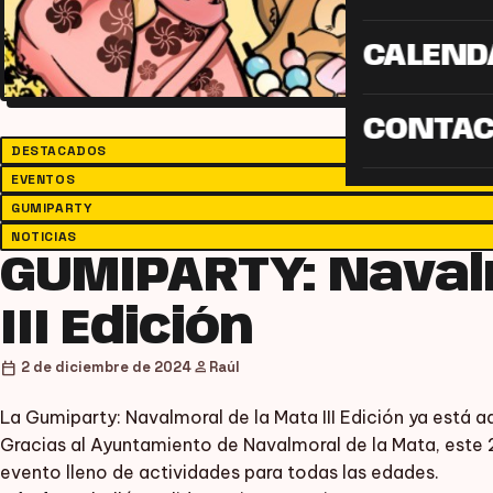
CALEND
CONTA
DESTACADOS
EVENTOS
GUMIPARTY
NOTICIAS
GUMIPARTY: Naval
III Edición
person
calendar_today
2 de diciembre de 2024
Raúl
La Gumiparty: Navalmoral de la Mata III Edición ya está aq
Gracias al Ayuntamiento de Navalmoral de la Mata, este 2
evento lleno de actividades para todas las edades.