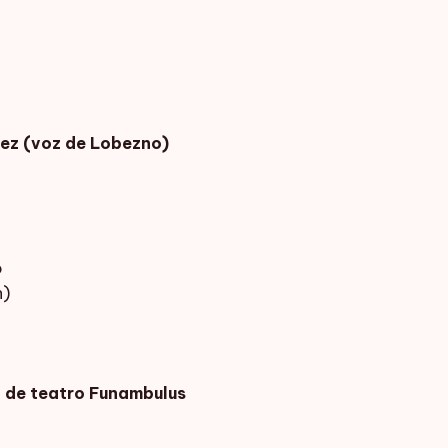
nez (voz de Lobezno)
ch)
o
h)
ía de teatro Funambulus