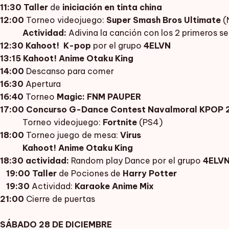
11:30
Taller
de
iniciación en tinta china
12:00
Torneo videojuego:
Super Smash Bros Ultimate
(
Actividad:
Adivina la canción con los 2 primeros s
12:30
Kahoot!
K-pop
por el grupo
4ELVN
13:15 Kahoot! Anime Otaku King
14:00
Descanso para comer
16:30
Apertura
16:40
Torneo
Magic: FNM PAUPER
17:00
Concurso G-Dance Contest Navalmoral KPOP 
Torneo videojuego:
Fortnite
(PS4)
18:00
Torneo juego de mesa:
Virus
Kahoot! Anime Otaku King
18:30
actividad:
Random play Dance
por el grupo
4ELV
19:00
Taller
de Pociones de
Harry Potter
19:30
Actividad:
Karaoke Anime Mix
21:00
Cierre de puertas
SÁBADO 28 DE DICIEMBRE