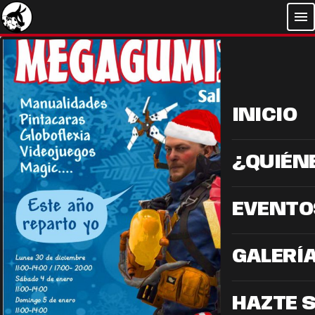
menu
INICIO
¿QUIÉN
EVENTO
GALERÍ
HAZTE 