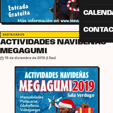
CALEND
CONTA
DESTACADOS
ACTIVIDADES NAVIDEÑAS
MEGAGUMI
person
calendar_today
15 de diciembre de 2019
Raúl