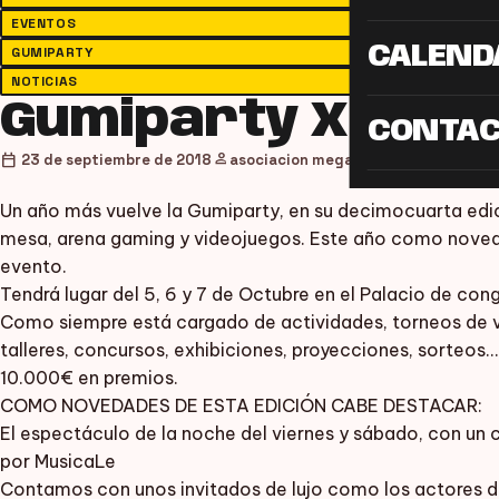
EVENTOS
CALEND
GUMIPARTY
NOTICIAS
Gumiparty XIV
CONTA
person
calendar_today
23 de septiembre de 2018
asociacion megagumi
Un año más vuelve la Gumiparty, en su decimocuarta edi
mesa, arena gaming y videojuegos. Este año como noved
evento.
Tendrá lugar del 5, 6 y 7 de Octubre en el Palacio de con
Como siempre está cargado de actividades, torneos de v
talleres, concursos, exhibiciones, proyecciones, sorteos
10.000€ en premios.
COMO NOVEDADES DE ESTA EDICIÓN CABE DESTACAR:
El espectáculo de la noche del viernes y sábado, con un
por MusicaLe
Contamos con unos invitados de lujo como los actores d