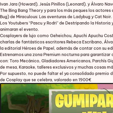
Ivan Jara (Howard), Jesús Pinillos (Leonard), y Álvaro Nav
The Bing Bang Theory y para los más peques los actores d
Bug) de Miraculous: Las aventuras de Ladybug y Cat Noir.
Los Youtubers “Pascu y Rodri” de Destripando la Historia 
animaran el evento.
Cosplayers de lujo como Geheichou, Apuchi Apuchu Cos&p
charlas de fantásticos escritores Rebeca Escribano, Álvar
la editorial Héroes de Papel, además de contar con su ed
Estrenamos una zona Premium nocturna para garantizar div
con: Toro Mecánico, Gladiadores Americanos, Parchís Gi
de mesa, Karaoke, talleres exclusivos y muchas cosas má
Por supuesto, no puede faltar el ya consolidado premio d
de Cosplay que se celebra, valorado en 1900€