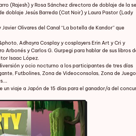
arro (Rajesh) y Rosa Sánchez directora de doblaje de la se
e doblaje Jesús Barreda (Cat Noir) y Laura Pastor (Lady
y Javier Olivares del Canal “La botella de Kandor” que
hoto, Adhayra Cosplay y cosplayers Erin Art y Cri y
o Arbonés y Carlos G. Gurpegi para hablar de sus libros d
itor Isaac López.
ersión y ocio nocturno a los participantes de tres días
gante, Futbolines, Zona de Videoconsolas, Zona de Juego
s….
e un viaje a Japón de 15 días para el ganador/a del concu