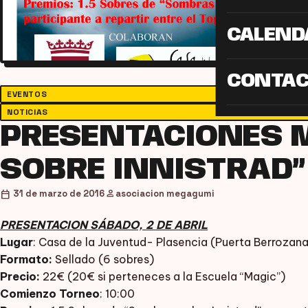
CALEND
CONTA
EVENTOS
NOTICIAS
PRESENTACIONES 
SOBRE INNISTRAD”
person
calendar_today
31 de marzo de 2016
asociacion megagumi
PRESENTACION SÁBADO, 2 DE ABRIL
Lugar
: Casa de la Juventud- Plasencia (Puerta Berrozana
Formato:
Sellado (6 sobres)
Precio:
22€ (20€ si perteneces a la Escuela “Magic”)
Comienzo Torneo
: 10:00