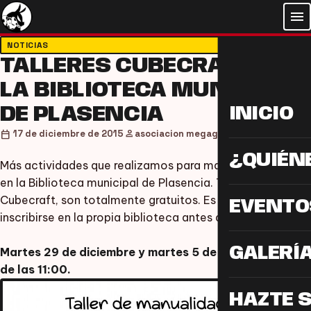
menu
NOTICIAS
TALLERES CUBECRAFT EN
LA BIBLIOTECA MUNICIPAL
DE PLASENCIA
INICIO
person
calendar_today
17 de diciembre de 2015
asociacion megagumi
¿QUIÉN
Más actividades que realizamos para mayores de 7 años
en la Biblioteca municipal de Plasencia. Talleres de
Cubecraft, son totalmente gratuitos. Es necesario
EVENTO
inscribirse en la propia biblioteca antes de los talleres.
GALERÍ
Martes 29 de diciembre y martes 5 de enero a partir
de las 11:00.
HAZTE 