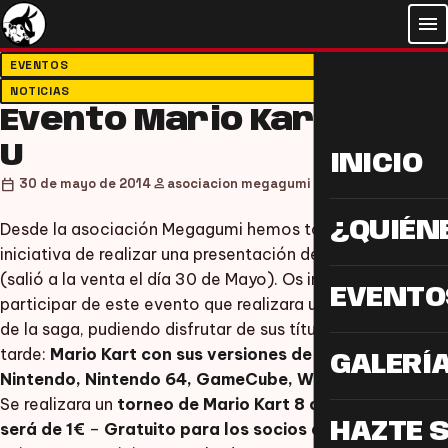
menu
EVENTOS
NOTICIAS
Evento Mario Kart 8 Wii
U
INICIO
person
calendar_today
30 de mayo de 2014
asociacion megagumi
¿QUIÉN
Desde la asociación Megagumi hemos tomado la
iniciativa de realizar una presentación del Mario Kart 8
(salió a la venta el día 30 de Mayo). Os invitamos a
EVENTO
participar de este evento que realizara una retrospectiva
de la saga, pudiendo disfrutar de sus títulos toda la
tarde:
Mario Kart con sus versiones de Super
GALERÍ
Nintendo, Nintendo 64, GameCube, Wii y Wii U.
Se realizara un
torneo de Mario Kart 8 cuya inscripción
HAZTE 
será de 1€
–
Gratuito para los socios de Megagumi,