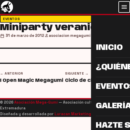
menu
EVENTOS
Miniparty veraniega
person
calendar_today
31 de marzo de 2012
asociacion megagumi
INICIO
¿QUIÉN
← ANTERIOR
SIGUIENTE →
I Open Magic Megagumi
Ciclo de cine
EVENTO
© 2026
Asociación Mega-Gumi
— Asociación cultural juvenil de
GALERÍ
Extremadura
Diseñada y desarrollada por
Luracan Marketing
HAZTE 