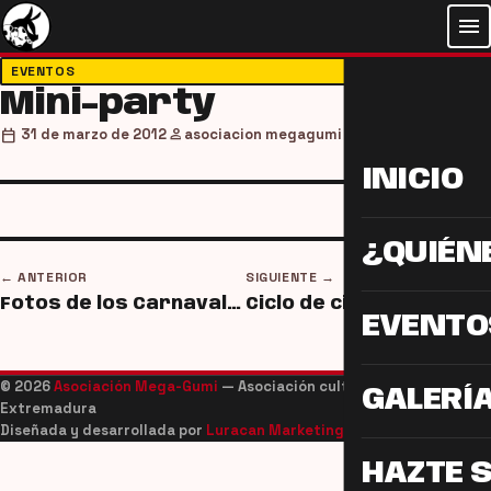
menu
EVENTOS
Mini-party
person
calendar_today
31 de marzo de 2012
asociacion megagumi
INICIO
¿QUIÉN
← ANTERIOR
SIGUIENTE →
Fotos de los Carnavales 2012
Ciclo de cine
EVENTO
© 2026
Asociación Mega-Gumi
— Asociación cultural juvenil de
GALERÍ
Extremadura
Diseñada y desarrollada por
Luracan Marketing
HAZTE 