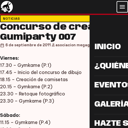
menu
NOTICIAS
Concurso de creación
Gumiparty 007
person
calendar_today
6 de septiembre de 2011
asociacion megagumi
INICIO
Viernes:
¿QUIÉN
17.30 – Gymkame (P.1)
17.45 – Inicio del concurso de dibujo
18.15 – Creación de camisetas
EVENTO
20.15 – Gymkame (P.2)
23.30 – Retoque fotográfico
23.30 – Gymkame (P.3)
GALERÍ
Sábado:
11.15 – Gymkame (P.4)
HAZTE 