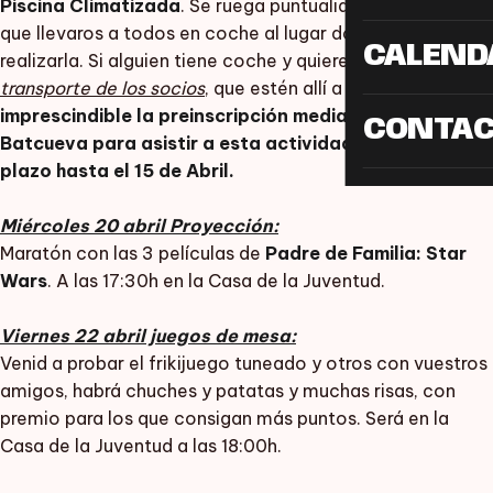
Piscina Climatizada
. Se ruega puntualidad porque hay
que llevaros a todos en coche al lugar donde vamos a
CALEND
realizarla. Si alguien tiene coche y quiere
ayudar al
transporte de los socios
, que estén allí a las
12:45h. Es
imprescindible la preinscripción mediante mail o en la
CONTA
Batcueva para asistir a esta actividad. Tenéis de
plazo hasta el 15 de Abril.
Miércoles 20 abril Proyección:
Maratón con las 3 películas de
Padre de Familia: Star
Wars
. A las 17:30h en la Casa de la Juventud.
Viernes 22 abril juegos de mesa:
Venid a probar el frikijuego tuneado y otros con vuestros
amigos, habrá chuches y patatas y muchas risas, con
premio para los que consigan más puntos. Será en la
Casa de la Juventud a las 18:00h.