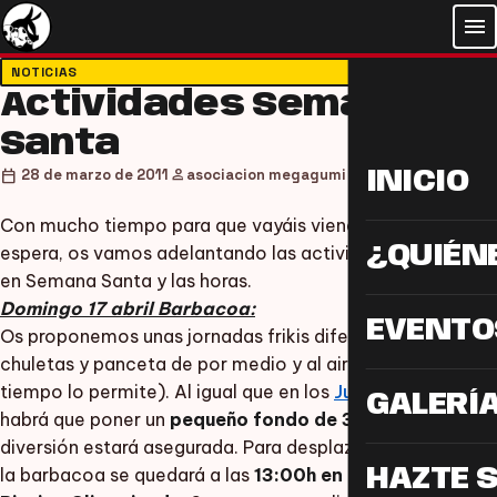
menu
NOTICIAS
Actividades Semana
Santa
person
calendar_today
28 de marzo de 2011
asociacion megagumi
INICIO
Con mucho tiempo para que vayáis viendo lo que os
¿QUIÉN
espera, os vamos adelantando las actividades que habrá
en Semana Santa y las horas.
Domingo 17 abril Barbacoa:
EVENTO
Os proponemos unas jornadas frikis diferentes, con
chuletas y panceta de por medio y al aire libre (si el
tiempo lo permite). Al igual que en los
Juegos de Agua
GALERÍ
habrá que poner un
pequeño fondo de 3 €
, pero la
diversión estará asegurada. Para desplazarnos al lugar de
la barbacoa se quedará a las
13:00h en la puerta de la
HAZTE 