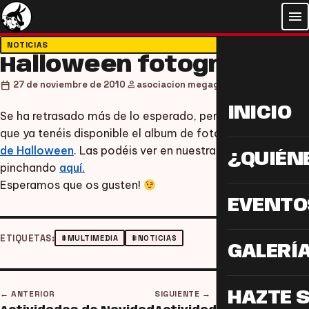
menu
NOTICIAS
Halloween fotográfico
person
calendar_today
27 de noviembre de 2010
asociacion megagumi
INICIO
Se ha retrasado más de lo esperado, pero os anunciamos
que ya tenéis disponible el album de fotos de la
Noche
de Halloween
. Las podéis ver en nuestra galería o
¿QUIÉN
pinchando
aquí.
Esperamos que os gusten!
EVENTO
ETIQUETAS:
#MULTIMEDIA
#NOTICIAS
GALERÍ
← ANTERIOR
SIGUIENTE →
HAZTE 