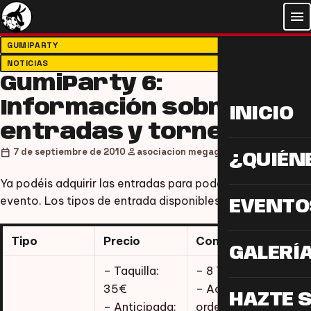
menu
GUMIPARTY
NOTICIAS
GumiParty 6:
Información sobre
INICIO
entradas y torneos
person
calendar_today
7 de septiembre de 2010
asociacion megagumi
¿QUIÉN
Ya podéis adquirir las entradas para poder acceder al
evento. Los tipos de entrada disponibles éste año son:
EVENTO
Tipo
Precio
Contenido
GALERÍ
– Taquilla:
– 8 Torneos
35€
– Acceso con
HAZTE 
– Anticipada:
ordenador