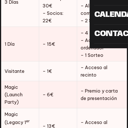
3 Días
30€
– Alojamiento y
– Socios:
comida
CALEND
22€
– 2 Sorteos
CONTA
– 4 Torneos
– Acceso con
1 Día
– 15€
ordenador
– 1 Sorteo
– Acceso al
Visitante
– 1€
recinto
Magic
– Premio y carta
(Launch
– 6€
de presentación
Party)
Magic
er
– Acceso al
(Legacy 1
– 13€